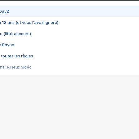
 DayZ
 a 13 ans (et vous l'avez ignoré)
e (littéralement)
im Rayan
 toutes les règles
s les jeux vidéo
us choquant de Rockstar ? - Le scandale BULLY
e plus moche de Steam
du RÊVE tourne au CAUCHEMAR
pendant 8 heures
it… à tort
umiliés par un jeu vidéo